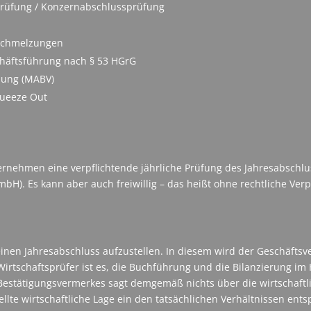
sprüfung / Konzernabschlussprüfung
schmelzungen
häftsführung nach § 53 HGrG
nung (MABV)
queeze Out
ernehmen eine verpflichtende jährliche Prüfung des Jahresabschlu
H). Es kann aber auch freiwillig – das heißt ohne rechtliche Ver
einen Jahresabschluss aufzustellen. In diesem wird der Geschäftsve
irtschaftsprüfer ist es, die Buchführung und die Bilanzierung im
 Bestätigungsvermerkes sagt demgemäß nichts über die wirtschaft
ellte wirtschaftliche Lage ein den tatsächlichen Verhältnissen ent