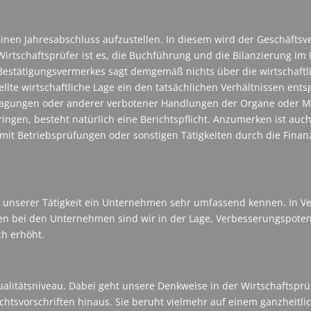
einen Jahresabschluss aufzustellen. In diesem wird der Geschäftsve
irtschaftsprüfer ist es, die Buchführung und die Bilanzierung im
 Bestätigungsvermerkes sagt demgemäß nichts über die wirtschaft
ellte wirtschaftliche Lage ein den tatsächlichen Verhältnissen ent
hlagungen oder anderer verbotener Handlungen der Organe oder Mi
ngen, besteht natürlich eine Berichtspflicht. Anzumerken ist auch
t Betriebsprüfungen oder sonstigen Tätigkeiten durch die Finanz
ge unserer Tätigkeit ein Unternehmen sehr umfassend kennen. In 
n bei den Unternehmen sind wir in der Lage, Verbesserungspotent
ch erhöht.
litätsniveau. Dabei geht unsere Denkweise in der Wirtschaftsprü
chtsvorschriften hinaus. Sie beruht vielmehr auf einem ganzheitli