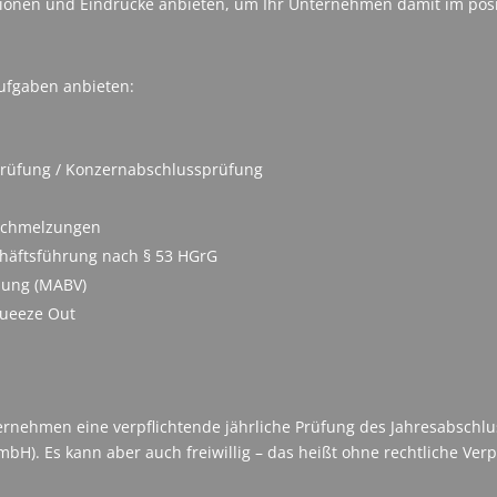
onen und Eindrücke anbieten, um Ihr Unternehmen damit im posit
ufgaben anbieten:
sprüfung / Konzernabschlussprüfung
schmelzungen
häftsführung nach § 53 HGrG
nung (MABV)
queeze Out
ernehmen eine verpflichtende jährliche Prüfung des Jahresabschlu
H). Es kann aber auch freiwillig – das heißt ohne rechtliche Ver