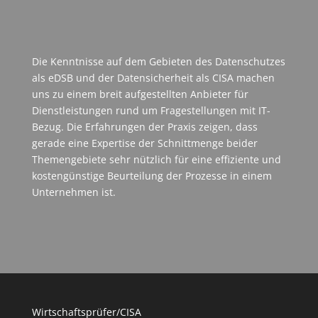
Die Kenntnisse auf dem Gebieten des Datenschutzes
als eDSB und der Datensicherheit als CISA machen
uns zu einem breit aufgestellten Anbieter für
Dienstleistungen rund um Fragestellungen mit IT-
Bezug. Die Erfahrungen der Praxis zeigen, dass
gerade eine Expertise der Schnittmenge beider
Themengebiete sehr nützlich für eine effiziente und
kostengünstige Beurteilung der Prozesse in einem
Unternehmen ist.
Wirtschaftsprüfer/CISA